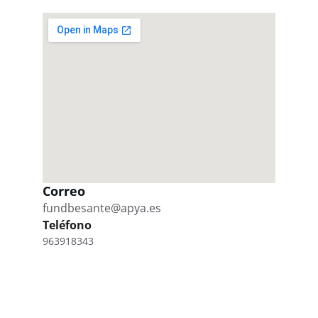
Correo
fundbesante@apya.es
Teléfono
963918343
Becas
Apoyamos a jóvenes con talento.