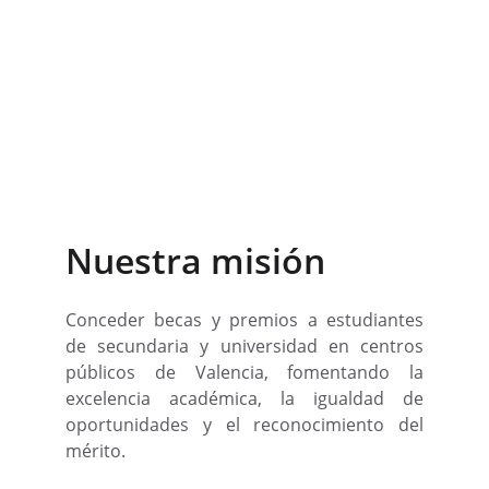
Desde 1957, la Fundación de la Comunitat
Valenciana Carmen Izquierdo Besante
Monzó apoya la formación de jóvenes con
talento académico, ayudándoles a
construir un futuro mejor a través del
esfuerzo, la educación y la equidad de
oportunidades..
Nuestra misión
Conceder becas y premios a estudiantes
de secundaria y universidad en centros
públicos de Valencia, fomentando la
excelencia académica, la igualdad de
oportunidades y el reconocimiento del
mérito.