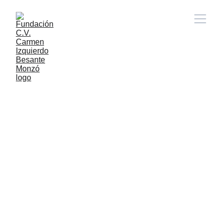
Bienvenidos a la 
Fundación 
Carmen 
Izquierdo 
Besante Monzó